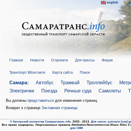
english
A
Главная
Новости
О проекте
Для прессы
Форум
Транспорт ВКонтакте
Карта сайта
Поиск
Самара:
Автобус
Трамвай
Троллейбус
Метр
Электрички
Поезда
Речные суда
Самолеты
Т
Вы должны
представиться
для изменения страниц.
Возврат к странице
Заглавная страница
.
© Авторский коллектив Самаратранс.info
. 2005 - 2013.
Для связи: astroaist [гав] 
Все права защищены. Лицензионные правила Attribution-Noncommercial-Share Alike 3
для СМИ.