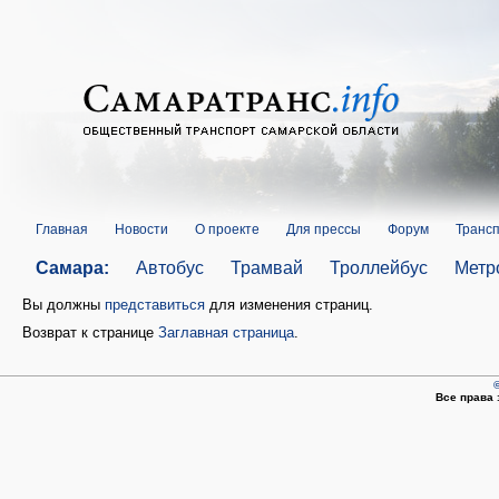
Главная
Новости
О проекте
Для прессы
Форум
Трансп
Самара:
Автобус
Трамвай
Троллейбус
Метр
Вы должны
представиться
для изменения страниц.
Возврат к странице
Заглавная страница
.
©
Все права 