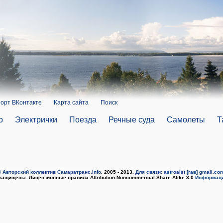
орт ВКонтакте
Карта сайта
Поиск
о
Электрички
Поезда
Речные суда
Самолеты
Т
 Авторский коллектив Самаратранс.info
. 2005 - 2013.
Для связи: astroaist [гав] gmail.co
защищены. Лицензионные правила Attribution-Noncommercial-Share Alike 3.0
Информаци