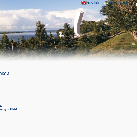
english
AdminLogIn
акси
m.
я для СМИ.