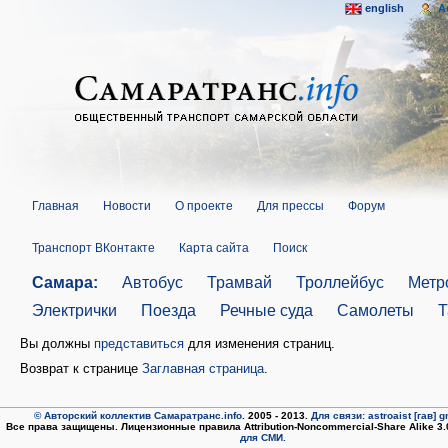
english
A
Главная
Новости
О проекте
Для прессы
Форум
Транспорт ВКонтакте
Карта сайта
Поиск
Самара:
Автобус
Трамвай
Троллейбус
Метр
Электрички
Поезда
Речные суда
Самолеты
Т
Вы должны
представиться
для изменения страниц.
Возврат к странице
Заглавная страница
.
© Авторский коллектив Самаратранс.info
. 2005 - 2013.
Для связи: astroaist [гав] 
Все права защищены. Лицензионные правила Attribution-Noncommercial-Share Alike 3
для СМИ.