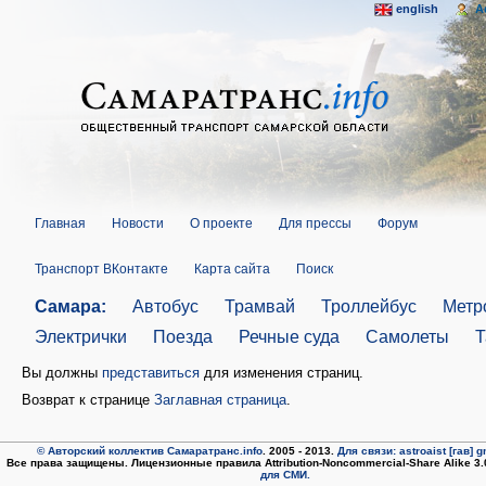
english
A
Главная
Новости
О проекте
Для прессы
Форум
Транспорт ВКонтакте
Карта сайта
Поиск
Самара:
Автобус
Трамвай
Троллейбус
Метр
Электрички
Поезда
Речные суда
Самолеты
Т
Вы должны
представиться
для изменения страниц.
Возврат к странице
Заглавная страница
.
© Авторский коллектив Самаратранс.info
. 2005 - 2013.
Для связи: astroaist [гав] 
Все права защищены. Лицензионные правила Attribution-Noncommercial-Share Alike 3
для СМИ.