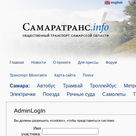
english
A
Главная
Новости
О проекте
Для прессы
Форум
Транспорт ВКонтакте
Карта сайта
Поиск
Самара:
Автобус
Трамвай
Троллейбус
Метр
Электрички
Поезда
Речные суда
Самолеты
Т
AdminLogIn
Вы должны разрешить «cookies», чтобы представиться системе.
Имя
участника: