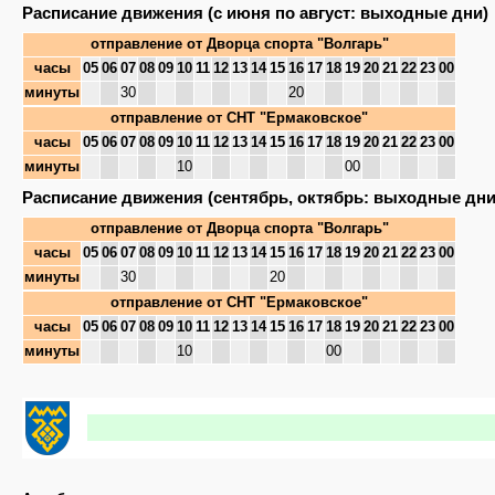
Расписание движения (с июня по август: выходные дни)
отправление от
Дворца спорта "Волгарь"
часы
05
06
07
08
09
10
11
12
13
14
15
16
17
18
19
20
21
22
23
00
минуты
30
20
отправление от
СНТ "Ермаковское"
часы
05
06
07
08
09
10
11
12
13
14
15
16
17
18
19
20
21
22
23
00
минуты
10
00
Расписание движения (сентябрь, октябрь: выходные дни
отправление от
Дворца спорта "Волгарь"
часы
05
06
07
08
09
10
11
12
13
14
15
16
17
18
19
20
21
22
23
00
минуты
30
20
отправление от
СНТ "Ермаковское"
часы
05
06
07
08
09
10
11
12
13
14
15
16
17
18
19
20
21
22
23
00
минуты
10
00