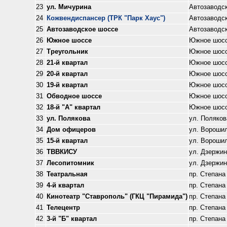
23
ул. Мичурина
Автозаводс
24
Кожвендиспансер (ТРК "Парк Хаус")
Автозаводс
25
Автозаводское шоссе
Автозаводс
26
Южное шоссе
Южное шос
27
Треугольник
Южное шос
28
21-й квартал
Южное шос
29
20-й квартал
Южное шос
30
19-й квартал
Южное шос
31
Обводное шоссе
Южное шос
32
18-й "А" квартал
Южное шос
33
ул. Полякова
ул. Поляков
34
Дом офицеров
ул. Вороши
35
15-й квартал
ул. Вороши
36
ТВВКИСУ
ул. Дзержин
37
Лесопитомник
ул. Дзержин
38
Театральная
пр. Степана
39
4-й квартал
пр. Степана
40
Кинотеатр "Ставрополь" (ГКЦ "Пирамида")
пр. Степана
41
Телецентр
пр. Степана
42
3-й "Б" квартал
пр. Степана