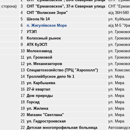
 сторона)
3
СНТ "Ермаковское", 37-я Северная улица
СНТ "Ермак
4
СНТ "Волжские Зори"
а/д 36Н-580
5
Школа № 14
ул. Куйбыш
6
п. Жигулёвское Море
а/д М-5 "Ур
7
УТЭП
ул. Громово
8
Колхозный рынок
ул. Громово
9
АТК КуЭСП
ул. Громово
10
Молокозавод
ул. Громово
11
ул. Громовой
ул. Громово
12
ул. Механизаторов
ул. Громово
13
Спецавтохозяйство (ТРЦ "Аэрохолл")
ул. Комсом
14
Троллейбусное депо № 1
ул. Мира
15
ул. Карбышева
ул. Мира
16
27-й квартал
ул. Мира
17
Дом природы
ул. Мира
18
Горсад
ул. Мира
19
ул. Жилина
ул. Мира
20
Магазин "Светлана"
ул. Мира
21
ул. Гидростроевская
ул. Мира
22
Детская многопрофильная больница
Автозаводс