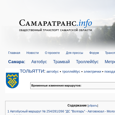
Главная
Новости
О проекте
Для прессы
Форум
Трансп
Самара:
Автобус
Трамвай
Троллейбус
Метр
ТОЛЬЯТТИ
:
автобус
•
троллейбус
•
электрички
•
поезд
Временные изменения маршрутов:
Содержание
[
убрать
]
1
Автобусный маршрут № 254/281/266 "ДС "Волгарь" - Автовокзал - Моло