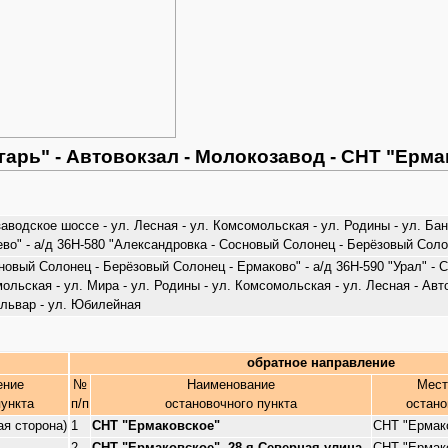
гарь" - Автовокзал - Молокозавод - СНТ "Ерм
водское шоссе - ул. Лесная - ул. Комсомольская - ул. Родины - ул. Баны
яево" - а/д 36Н-580 "Александровка - Сосновый Солонец - Берёзовый Сол
овый Солонец - Берёзовый Солонец - Ермаково" - а/д 36Н-590 "Урал" - С
омольская - ул. Мира - ул. Родины - ул. Комсомольская - ул. Лесная - А
ульвар - ул. Юбилейная
обратное направление
ение
№
Наименование
Мест
пункта
п/п
остановочного пункта
остано
ая сторона)
1
СНТ "Ермаковское"
СНТ "Ермак
2
СНТ "Ермаковское", 28-я Северная улица
СНТ "Ермак