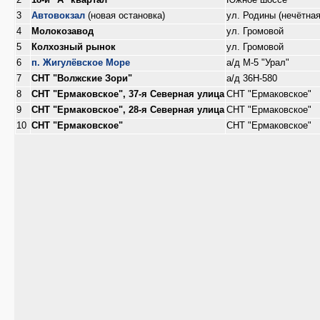
3
Автовокзал
(новая остановка)
ул. Родины (нечётная
4
Молокозавод
ул. Громовой
5
Колхозный рынок
ул. Громовой
6
п. Жигулёвское Море
а/д М-5 "Урал"
7
СНТ "Волжские Зори"
а/д 36Н-580
8
СНТ "Ермаковское", 37-я Северная улица
СНТ "Ермаковское"
9
СНТ "Ермаковское", 28-я Северная улица
СНТ "Ермаковское"
10
СНТ "Ермаковское"
СНТ "Ермаковское"