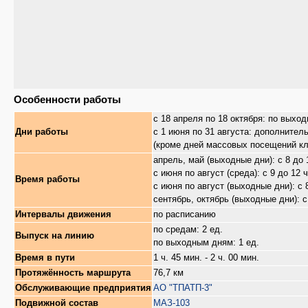
Особенности работы
с 18 апреля по 18 октября: по вых
Дни работы
с 1 июня по 31 августа: дополнител
(кроме дней массовых посещений к
апрель, май (выходные дни): с 8 до 
с июня по август (среда): с 9 до 12 
Время работы
с июня по август (выходные дни): с 
сентябрь, октябрь (выходные дни): с
Интервалы движения
по расписанию
по средам: 2 ед.
Выпуск на линию
по выходным дням: 1 ед.
Время в пути
1 ч. 45 мин. - 2 ч. 00 мин.
Протяжённость маршрута
76,7 км
Обслуживающие предприятия
АО "ТПАТП-3"
Подвижной состав
МАЗ-103