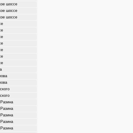
кое шоссе
кое шоссе
кое шоссе
се
се
се
се
се
се
се
а
лова
лова
ского
ского
 Разина
 Разина
 Разина
 Разина
 Разина