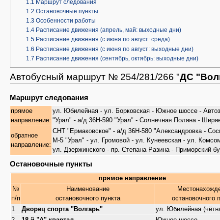
1.1
Маршрут следования
1.2
Остановочные пункты
1.3
Особенности работы
1.4
Расписание движения (апрель, май: выходные дни)
1.5
Расписание движения (с июня по август: среда)
1.6
Расписание движения (с июня по август: выходные дни)
1.7
Расписание движения (сентябрь, октябрь: выходные дни)
Автобусный маршрут № 254/281/266 "
ДС "Вол
Маршрут следования
прямое
ул. Юбилейная - ул. Борковская - Южное шоссе - Автоза
направление:
"Урал" - а/д 36Н-590 "Урал" - Солнечная Поляна - Шир
СНТ "Ермаковское" - а/д 36Н-580 "Александровка - Сосн
обратное
М-5 "Урал" - ул. Громовой - ул. Кунеевская - ул. Комс
направление:
ул. Дзержинского - пр. Степана Разина - Приморский б
Остановочные пункты
прямое направление
№
Наименование
Местонахожд
п/п
остановочного пункта
остановочного 
1
Дворец спорта "Волгарь"
ул. Юбилейная (чётн
2
18-й "А" квартал
Южное шоссе