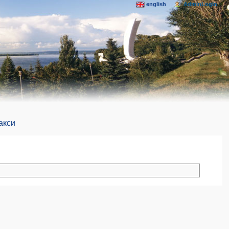
english
AdminLogIn
акси