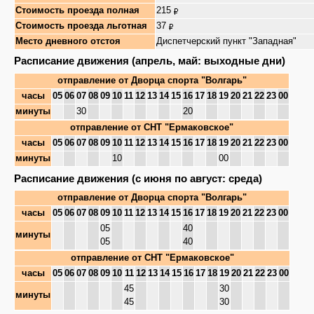
Стоимость проезда полная
215
Стоимость проезда льготная
37
Место дневного отстоя
Диспетчерский пункт "Западная"
Расписание движения (апрель, май: выходные дни)
отправление от
Дворца спорта "Волгарь"
часы
05
06
07
08
09
10
11
12
13
14
15
16
17
18
19
20
21
22
23
00
минуты
30
20
отправление от
СНТ "Ермаковское"
часы
05
06
07
08
09
10
11
12
13
14
15
16
17
18
19
20
21
22
23
00
минуты
10
00
Расписание движения (с июня по август: среда)
отправление от
Дворца спорта "Волгарь"
часы
05
06
07
08
09
10
11
12
13
14
15
16
17
18
19
20
21
22
23
00
05
40
минуты
05
40
отправление от
СНТ "Ермаковское"
часы
05
06
07
08
09
10
11
12
13
14
15
16
17
18
19
20
21
22
23
00
45
30
минуты
45
30