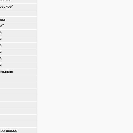
овское"
ева
ал"
й
й
й
й
й
й
ольская
кое шоссе