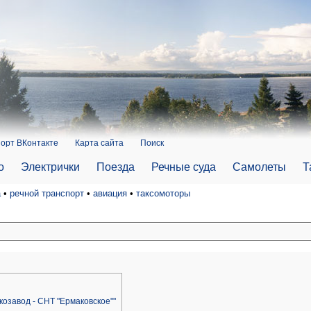
орт ВКонтакте
Карта сайта
Поиск
о
Электрички
Поезда
Речные суда
Самолеты
Т
а
•
речной транспорт
•
авиация
•
таксомоторы
козавод - СНТ "Ермаковское""