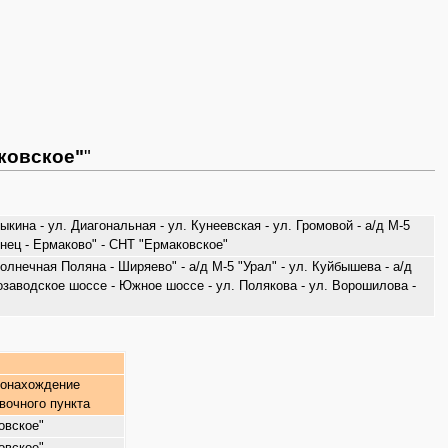
аковское"
"
кина - ул. Диагональная - ул. Кунеевская - ул. Громовой - а/д М-5
онец - Ермаково" - СНТ "Ермаковское"
олнечная Поляна - Ширяево" - а/д М-5 "Урал" - ул. Куйбышева - а/д
втозаводское шоссе - Южное шоссе - ул. Полякова - ул. Ворошилова -
онахождение
вочного пункта
овское"
овское"