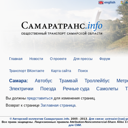
english
A
Главная
Новости
О проекте
Для прессы
Форум
Транспорт ВКонтакте
Карта сайта
Поиск
Самара:
Автобус
Трамвай
Троллейбус
Метр
Электрички
Поезда
Речные суда
Самолеты
Т
Вы должны
представиться
для изменения страниц.
Возврат к странице
Заглавная страница
.
© Авторский коллектив Самаратранс.info
. 2005 - 2013.
Для связи: astroaist [гав] 
Все права защищены. Лицензионные правила Attribution-Noncommercial-Share Alike 3
для СМИ.