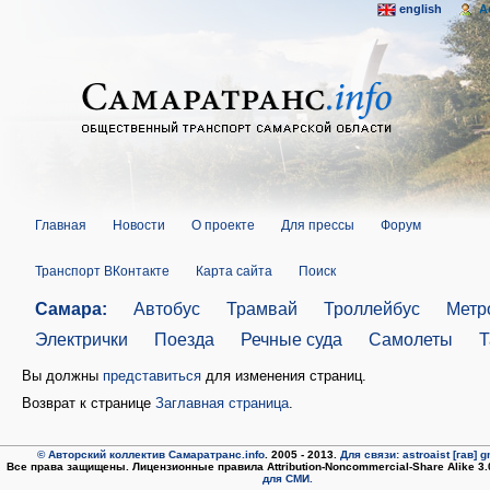
english
A
Главная
Новости
О проекте
Для прессы
Форум
Транспорт ВКонтакте
Карта сайта
Поиск
Самара:
Автобус
Трамвай
Троллейбус
Метр
Электрички
Поезда
Речные суда
Самолеты
Т
Вы должны
представиться
для изменения страниц.
Возврат к странице
Заглавная страница
.
© Авторский коллектив Самаратранс.info
. 2005 - 2013.
Для связи: astroaist [гав] 
Все права защищены. Лицензионные правила Attribution-Noncommercial-Share Alike 3
для СМИ.