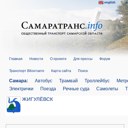
english
A
Главная
Новости
О проекте
Для прессы
Форум
Транспорт ВКонтакте
Карта сайта
Поиск
Самара:
Автобус
Трамвай
Троллейбус
Метр
Электрички
Поезда
Речные суда
Самолеты
Т
ЖИГУЛЁВСК