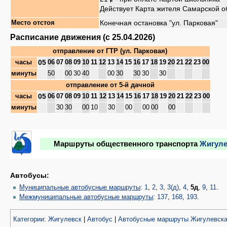
Действует Карта жителя Самарской о
Конечная остановка "ул. Парковая"
Место отстоя
Расписание движения (с 25.04.2026)
отправление от
ГТР (ул. Парковая)
05
часы
06
07
08
09
10
11
12
13
14
15
16
17
18
19
20
21
22
23
00
минуты
50
00
30
40
00
30
30
30
30
отправление от
5-й дачной
05
часы
06
07
08
09
10
11
12
13
14
15
16
17
18
19
20
21
22
23
00
минуты
30
30
00
10
30
00
00
00
00
Маршруты общественного транспорта
Жигуле
Автобусы:
Муниципальные автобусные маршруты
:
1
,
2
,
3
,
3(д)
,
4
,
5д
,
9
,
11
.
Межмуниципальные автобусные маршруты
:
137
,
168
,
193
.
Категории
:
Жигулевск
|
Автобус
|
Автобусные маршруты Жигулевск