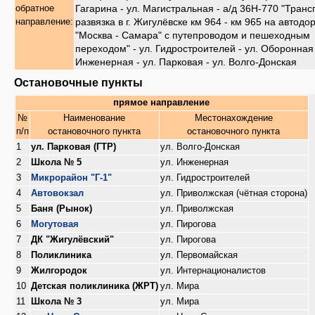
Гагарина - ул. Магистральная - а/д 36Н-770 "Тран
обратное
развязка в г. Жигулёвске км 964 - км 965 на автодо
направление:
"Москва - Самара" с путепроводом и пешеходным
переходом" - ул. Гидростроителей - ул. Оборонная 
Инженерная - ул. Парковая - ул. Волго-Донская
Остановочные пункты
прямое направление
№
Наименование
Местонахождение
п/п
остановочного пункта
остановочного пункта
1
ул. Парковая (ГТР)
ул. Волго-Донская
2
Школа № 5
ул. Инженерная
3
Микрорайон "Г-1"
ул. Гидростроителей
4
Автовокзал
ул. Приволжская (чётная сторона)
5
Баня (Рынок)
ул. Приволжская
6
Могутовая
ул. Пирогова
7
ДК "Жигулёвский"
ул. Пирогова
8
Поликлиника
ул. Первомайская
9
Жилгородок
ул. Интернационалистов
10
Детская поликлиника (ЖРТ)
ул. Мира
11
Школа № 3
ул. Мира