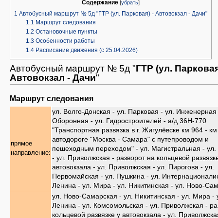
Содержание
[
убрать
]
1
Автобусный маршрут № 5д "ГТР (ул. Парковая) - Автовокзал - Дачи"
1.1
Маршрут следования
1.2
Остановочные пункты
1.3
Особенности работы
1.4
Расписание движения (с 25.04.2026)
Автобусный маршрут № 5д "
ГТР (ул. Парковая
Автовокзал - Дачи
"
Маршрут следования
ул. Волго-Донская - ул. Парковая - ул. Инженерная 
Оборонная - ул. Гидростроителей - а/д 36Н-770
"Транспортная развязка в г. Жигулёвске км 964 - км
автодороге "Москва - Самара" с путепроводом и
прямое
пешеходным переходом" - ул. Магистральная - ул.
направление:
- ул. Приволжская - разворот на кольцевой развязк
автовокзала - ул. Приволжская - ул. Пирогова - ул.
Первомайская - ул. Пушкина - ул. Интернационалис
Ленина - ул. Мира - ул. Никитинская - ул. Ново-Са
ул. Ново-Самарская - ул. Никитинская - ул. Мира - 
Ленина - ул. Комсомольская - ул. Приволжская - ра
кольцевой развязке у автовокзала - ул. Приволжская