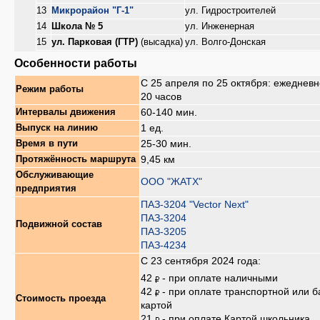
13
Микрорайон "Г-1"
ул. Гидростроителей
14
Школа № 5
ул. Инженерная
15
ул. Парковая (ГТР)
(высадка)
ул. Волго-Донская
Особенности работы
С 25 апреля по 25 октября: ежедневн
Режим работы
20 часов
60-140 мин.
Интервалы движения
1 ед.
Выпуск на линию
25-30 мин.
Время в пути
9,45 км
Протяжённость маршрута
Обслуживающие
ООО "ЖАТХ"
предприятия
ПАЗ-3204 "Vector Next"
ПАЗ-3204
Подвижной состав
ПАЗ-3205
ПАЗ-4234
С 23 сентября 2024 года:
42
- при оплате наличными
42
- при оплате транспортной или б
Стоимость проезда
картой
21
- при оплате Картой школьника