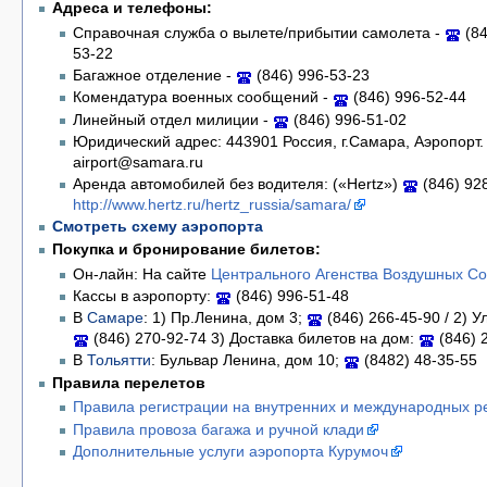
Адреса и телефоны:
Справочная служба о вылете/прибытии самолета -
(84
53-22
Багажное отделение -
(846) 996-53-23
Комендатура военных сообщений -
(846) 996-52-44
Линейный отдел милиции -
(846) 996-51-02
Юридический адрес: 443901 Россия, г.Самара, Аэропорт. 
airport@samara.ru
Аренда автомобилей без водителя: («Hertz»)
(846) 92
http://www.hertz.ru/hertz_russia/samara/
Смотреть схему аэропорта
Покупка и бронирование билетов:
Он-лайн: На сайте
Центрального Агенства Воздушных С
Кассы в аэропорту:
(846) 996-51-48
В
Самаре
: 1) Пр.Ленина, дом 3;
(846) 266-45-90 / 2) У
(846) 270-92-74 3) Доставка билетов на дом:
(846) 
В
Тольятти
: Бульвар Ленина, дом 10;
(8482) 48-35-55
Правила перелетов
Правила регистрации на внутренних и международных р
Правила провоза багажа и ручной клади
Дополнительные услуги аэропорта Курумоч