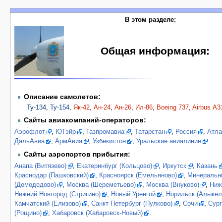
В этом разделе:
Общая информация:
Описание самолетов:
Ту-134
,
Ту-154
,
Як-42
,
Ан-24
,
Ан-26
,
Ил-86
,
Boeing 737
,
Airbus А3
Сайты авиакомпаний-операторов:
Аэрофлот
,
ЮТэйр
,
Газпромавиа
,
Татарстан
,
Россия
,
Атла
ДальАвиа
,
АрмАвиа
,
Узбекистон
,
Уральские авиалинии
Сайты аэропортов прибытия:
Анапа (Витязево)
,
Екатеринбург (Кольцово)
,
Иркутск
,
Казань
Краснодар (Пашковский)
,
Красноярск (Емельяново)
,
Минеральн
(Домодедово)
,
Москва (Шереметьево)
,
Москва (Внуково)
,
Ниж
Нижний Новгород (Стригино)
,
Новый Уренгой
,
Норильск (Алыкел
Камчатский (Елизово)
,
Санкт-Петербург (Пулково)
,
Сочи
,
Сург
(Рощино)
,
Хабаровск (Хабаровск-Новый)
.