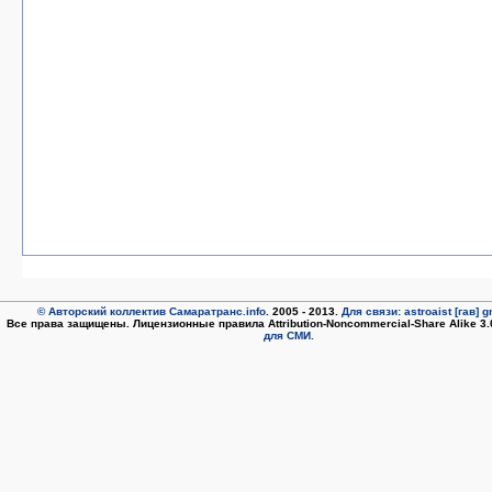
© Авторский коллектив Самаратранс.info
. 2005 - 2013.
Для связи: astroaist [гав] 
Все права защищены. Лицензионные правила Attribution-Noncommercial-Share Alike 3
для СМИ.