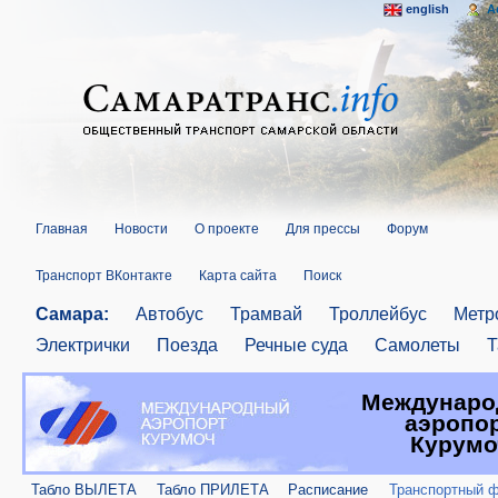
english
A
Главная
Новости
О проекте
Для прессы
Форум
Транспорт ВКонтакте
Карта сайта
Поиск
Самара:
Автобус
Трамвай
Троллейбус
Метр
Электрички
Поезда
Речные суда
Самолеты
Т
Междунар
аэропо
Курумо
Табло ВЫЛЕТА
Табло ПРИЛЕТА
Расписание
Транспортный 