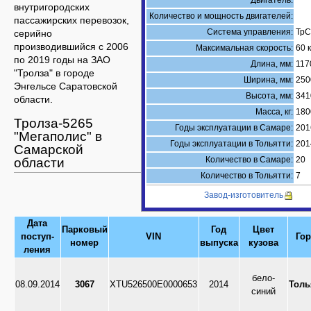
Двигатель:
внутригородских
Количество и мощность двигателей:
пассажирских перевозок,
Система управления:
ТрС
серийно
производившийся с 2006
Максимальная скорость:
60 
по 2019 годы на ЗАО
Длина, мм:
117
"Тролза" в городе
Ширина, мм:
250
Энгельсе Саратовской
Высота, мм:
341
области.
Масса, кг:
180
Тролза-5265
Годы эксплуатации в Самаре:
2016
"Мегаполис" в
Годы эксплуатации в Тольятти:
2014
Самарской
Количество в Самаре:
20
области
Количество в Тольятти:
7
Завод-изготовитель
Дата
Парковый
Год
Цвет
поступ-
VIN
Го
номер
выпуска
кузова
ления
бело-
08.09.2014
3067
XTU526500E0000653
2014
Толь
синий