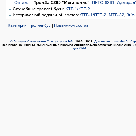
"Оптима"
,
ТролЗа-5265 "Мегаполис"
,
ПКТС-6281 "Адмирал
Служебные троллейбусы:
КТГ-1/КТГ-2
Исторический подвижной состав:
ЯТБ-1/ЯТБ-2
,
МТБ-82
,
ЗиУ-
Категории
:
Троллейбус
|
Подвижной состав
© Авторский коллектив Самаратранс.info
. 2005 - 2013.
Для связи: astroaist [гав] 
Все права защищены. Лицензионные правила Attribution-Noncommercial-Share Alike 3
для СМИ.