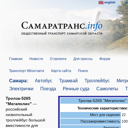
english
A
Главная
Новости
О проекте
Для прессы
Форум
Транспорт ВКонтакте
Карта сайта
Поиск
Самара:
Автобус
Трамвай
Троллейбус
Метр
Электрички
Поезда
Речные суда
Самолеты
Т
Тролза-5265
Тролза-5265 "Мегаполис"
"Мегаполис"
—
Технические характеристики:
российский
низкопольный
Мест для сидения:
22
троллейбус большой
Пассажировместимость:
100
вместимости для