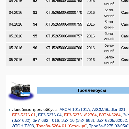
04.2016
92
XTU526500G0000768
2016
Сам
синий
бело-
04.2016
93
XTU526500G0000770
2016
Сам
синий
бело-
04.2016
94
XTU526500G0000755
2016
Сам
синий
бело-
05.2016
95
XTU526500G0000757
2016
Сам
синий
бело-
05.2016
96
XTU526500G0000766
2016
Сам
синий
бело-
05.2016
97
XTU526500G0000767
2016
Сам
синий
Троллейбусы
Линейные троллейбусы:
АКСМ-101/101А
,
АКСМ/Stadler 321
,
БТЗ-5276.01
,
БТЗ-5276.04
,
БТЗ-52761/52764
,
ВЗТМ-5284
,
Зи
(ЗиУ-682)
,
ЗиУ-682Г-016
,
ЗиУ-10 (ЗиУ-683)
,
ЗиУ-6205/62052
ЭТОН Т203
,
ТролЗа-5264.01 "Столица"
,
ТролЗа-5275.03/05/0