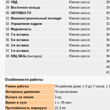
28
УВД
Южное шоссе
28
29
Восточное кольцо
Южное шоссе
29
30
АВТОВАЗ-ТО
Южное шоссе
30
31
Машиностроительный колледж
Южное шоссе
31
32
Управление кадров
Южное шоссе
32
33
Медсанчасть
Южное шоссе
33
34
7-я вставка
Южное шоссе
34
35
5-я вставка
Южное шоссе
35
36
3-я вставка
Южное шоссе
36
37
1-я вставка
Южное шоссе
37
38
КВЦ ВАЗа
(высадка)
Южное шоссе
38
39
40
41
Особенности работы
Режим работы
По рабочим дням: с 5 до 7 часов, с 
Интервалы движения
По расписанию
Выпуск на линию
3 ед.
Время в пути
1 ч. 05 мин.
Протяжённость маршрута
21,3 км