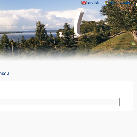
english
AdminLogIn
акси