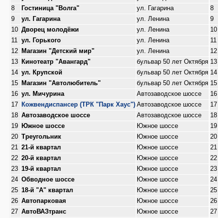
8
Гостиница "Волга"
ул. Гагарина
8
9
ул. Гагарина
ул. Ленина
9
10
Дворец молодёжи
ул. Ленина
10
11
ул. Горького
ул. Ленина
11
12
Магазин "Детский мир"
ул. Ленина
12
13
Кинотеатр "Авангард"
бульвар 50 лет Октября
13
14
ул. Крупской
бульвар 50 лет Октября
14
15
Магазин "Автолюбитель"
бульвар 50 лет Октября
15
16
ул. Мичурина
Автозаводское шоссе
16
17
Кожвендиспансер (ТРК "Парк Хаус")
Автозаводское шоссе
17
18
Автозаводское шоссе
Автозаводское шоссе
18
19
Южное шоссе
Южное шоссе
19
20
Треугольник
Южное шоссе
20
21
21-й квартал
Южное шоссе
21
22
20-й квартал
Южное шоссе
22
23
19-й квартал
Южное шоссе
23
24
Обводное шоссе
Южное шоссе
24
25
18-й "А" квартал
Южное шоссе
25
26
Автопарковая
Южное шоссе
26
27
АвтоВАЗтранс
Южное шоссе
27