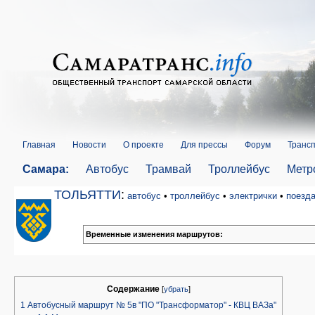
Главная
Новости
О проекте
Для прессы
Форум
Трансп
Самара:
Автобус
Трамвай
Троллейбус
Метр
ТОЛЬЯТТИ
:
автобус
•
троллейбус
•
электрички
•
поезд
Временные изменения маршрутов:
Содержание
[
убрать
]
1
Автобусный маршрут № 5в "ПО "Трансформатор" - КВЦ ВАЗа"