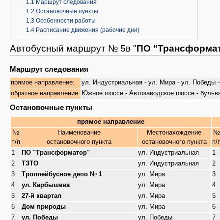
1.1
Маршрут следования
1.2
Остановочные пункты
1.3
Особенности работы
1.4
Расписание движения (рабочие дни)
Автобусный маршрут № 5в "
ПО "Трансформат
Маршрут следования
прямое направление:
ул. Индустриальная - ул. Мира - ул. Победы 
обратное направление:
Южное шоссе - Автозаводское шоссе - бульвар
Остановочные пункты
прямое направление
№
Наименование
Местонахождение
№
п/п
остановочного пункта
остановочного пункта
п/
1
ПО "Трансформатор"
ул. Индустриальная
1
2
ТЗТО
ул. Индустриальная
2
3
Троллейбусное депо № 1
ул. Мира
3
4
ул. Карбышева
ул. Мира
4
5
27-й квартал
ул. Мира
5
6
Дом природы
ул. Мира
6
7
ул. Победы
ул. Победы
7