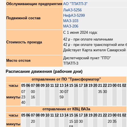
Обслуживающие предприятия
АО "ТПАТП-3"
ЛиАЗ-5256
НефАЗ-5299
Подвижной состав
МАЗ-103
МАЗ-206
С 1 июня 2024 года:
42
- при оплате наличными
Стоимость проезда
42
- при оплате транспортной или 
Действует Карта жителя Самарской 
Диспетчерский пункт "ПТО"
Место отстоя
ТПАТП-3
Расписание движения (рабочие дни)
отправление от
ПО "Трансформатор"
часы
05
06
07
08
09
10
11
12
13
14
15
16
17
18
19
20
21
22
23
00
01
02
07
00
30
07
35
30
минуты
23
16
59
40
отправление от
КВЦ ВАЗа
часы
05
06
07
08
09
10
11
12
13
14
15
16
17
18
19
20
21
22
23
00
01
02
20
15
10
30
20
35
минуты