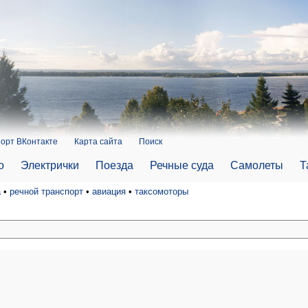
орт ВКонтакте
Карта сайта
Поиск
о
Электрички
Поезда
Речные суда
Самолеты
Т
а
•
речной транспорт
•
авиация
•
таксомоторы