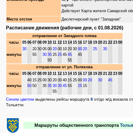
картой
Действует Карта жителя Самарской об
Место отстоя
Диспетчерский пункт "Западная"
Расписание движения (рабочие дни, с 01.08.2026)
отправление от
Западного пляжа
часы
05
06
07
08
09
10
11
12
13
14
15
16
17
18
19
20
21
22
23
00
30
20
30
05
00
20
00
10
20
30
00
20
25
35
минуты
55
30
35
25
25
45
45
45
50
55
отправление от
ул. Полякова
часы
05
06
07
08
09
10
11
12
13
14
15
16
17
18
19
20
21
22
23
00
40
15
25
00
30
20
30
40
15
25
00
00
20
30
45
минуты
50
50
35
35
30
30
45
55
25
15
55
Синим цветом
выделены рейсы маршрута
8
от/до ж/д вокзала с
Тольятти.
Маршруты общественного транспорта
Толья