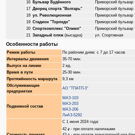
16
Бульвар Будённого
Приморский бульвар
17
Дворец спорта "Волгарь"
Приморский бульвар
18
ул. Революционная
Приморский бульвар
19
Стадион "Торпедо"
Приморский бульвар
20
Спорткомплекс "Олимп"
Приморский бульвар
21
Западный пляж
(высадка)
ул. Спортивная
Особенности работы
Режим работы
По рабочим дням: с 7 до 17 часов
Интервалы движения
35-70 мин.
Выпуск на линию
2 ед.
Время в пути
25-30 мин.
Протяжённость маршрута
9,3 км
Обслуживающие
АО "ТПАТП-3"
предприятия
МАЗ-103
МАЗ-203
Подвижной состав
МАЗ-206
ЛиАЗ-5292
С 1 июня 2024 года:
42
- при оплате наличными
Стоимость проезда
42
- при оплате транспортной или бан