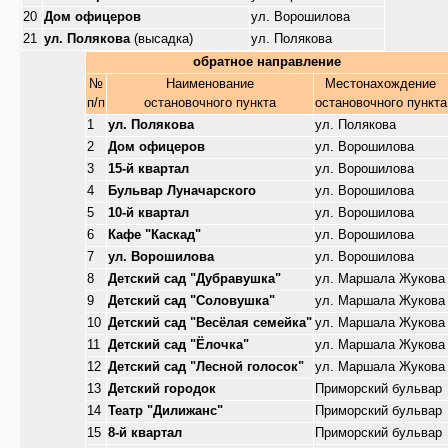
20
Дом офицеров
ул. Ворошилова
21
ул. Полякова
(высадка)
ул. Полякова
обратное направление
№
Наименование
Местонахождение
п/п
остановочного пункта
остановочного пункта
1
ул. Полякова
ул. Полякова
2
Дом офицеров
ул. Ворошилова
3
15-й квартал
ул. Ворошилова
4
Бульвар Луначарского
ул. Ворошилова
5
10-й квартал
ул. Ворошилова
6
Кафе "Каскад"
ул. Ворошилова
7
ул. Ворошилова
ул. Ворошилова
8
Детский сад "Дубравушка"
ул. Маршала Жукова
9
Детский сад "Соловушка"
ул. Маршала Жукова
10
Детский сад "Весёлая семейка"
ул. Маршала Жукова
11
Детский сад "Ёлочка"
ул. Маршала Жукова
12
Детский сад "Лесной голосок"
ул. Маршала Жукова
13
Детский городок
Приморский бульвар
14
Театр "Дилижанс"
Приморский бульвар
15
8-й квартал
Приморский бульвар