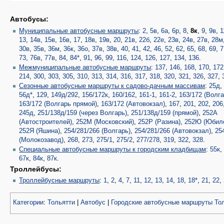
Автобусы:
Муниципальные автобусные маршруты
:
2
,
5в
,
6а
,
6р
,
8
,
8к
,
9
,
9в
,
1
13
,
14в
,
15в
,
16в
,
17
,
18в
,
19в
,
20
,
21в
,
22б
,
22е
,
23в
,
24в
,
27в
,
28м
30в
,
35в
,
36м
,
36к
,
36о
,
37в
,
38в
,
40
,
41
,
42
,
46
,
52
,
62
,
65
,
68
,
69
,
7
73
,
76в
,
77в
,
84
,
84*
,
91
,
96
,
99
,
116
,
124
,
126
,
127
,
134
,
136
.
Межмуниципальные автобусные маршруты
:
137
,
146
,
168
,
170
,
172
214
,
300
,
303
,
305
,
310
,
313
,
314
,
316
,
317
,
318
,
320
,
321
,
326
,
327
,
Сезонные автобусные маршруты к садово-дачным массивам
:
25д
56д*
,
129
,
149д/292
,
156/172к
,
160/162
,
161-1
,
161-2
,
163/172 (Волга
163/172 (Волгарь прямой)
,
163/172 (Автовокзал)
,
167
,
201
,
202
,
206
245д
,
251/138д/159 (через Волгарь)
,
251/138д/159 (прямой)
,
252А
(Автостроителей)
,
252М (Московский)
,
252Р (Разина)
,
252Ю (Юбил
252Я (Яшина)
,
254/281/266 (Волгарь)
,
254/281/266 (Автовокзал)
,
25
(Молокозавод)
,
268
,
273
,
275/1
,
275/2
,
277/278
,
319
,
322
,
328
.
Специальные автобусные маршруты к городским кладбищам
:
55к
67к
,
84к
,
87к
.
Троллейбусы:
Троллейбусные маршруты
:
1
,
2
,
4
,
7
,
11
,
12
,
13
,
14
,
18
,
18*
,
21
,
22
,
Категории
:
Тольятти
|
Автобус
|
Городские автобусные маршруты То