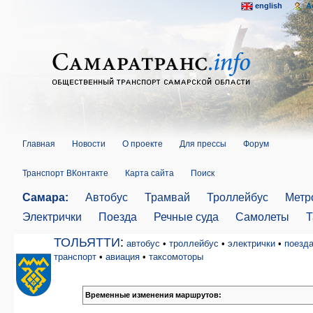
english
A
Главная
Новости
О проекте
Для прессы
Форум
Транспорт ВКонтакте
Карта сайта
Поиск
Самара:
Автобус
Трамвай
Троллейбус
Метр
Электрички
Поезда
Речные суда
Самолеты
Т
ТОЛЬЯТТИ
:
автобус
•
троллейбус
•
электрички
•
поезд
транспорт
•
авиация
•
таксомоторы
Временные изменения маршрутов: