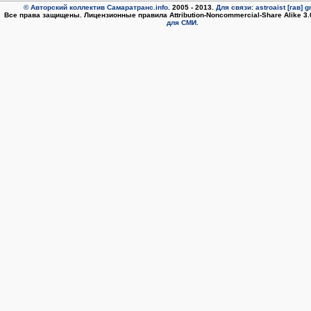
© Авторский коллектив Самаратранс.info
. 2005 - 2013.
Для связи: astroaist [гав] 
Все права защищены. Лицензионные правила Attribution-Noncommercial-Share Alike 3
для СМИ.