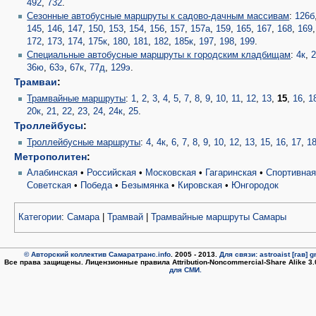
492
,
732
.
Сезонные автобусные маршруты к садово-дачным массивам
:
126б
145
,
146
,
147
,
150
,
153
,
154
,
156
,
157
,
157а
,
159
,
165
,
167
,
168
,
169
172
,
173
,
174
,
175к
,
180
,
181
,
182
,
185к
,
197
,
198
,
199
.
Специальные автобусные маршруты к городским кладбищам
:
4к
,
2
36ю
,
63э
,
67к
,
77д
,
129э
.
Трамваи
:
Трамвайные маршруты
:
1
,
2
,
3
,
4
,
5
,
7
,
8
,
9
,
10
,
11
,
12
,
13
,
15
,
16
,
1
20к
,
21
,
22
,
23
,
24
,
24к
,
25
.
Троллейбусы
:
Троллейбусные маршруты
:
4
,
4к
,
6
,
7
,
8
,
9
,
10
,
12
,
13
,
15
,
16
,
17
,
1
Метрополитен
:
Алабинская
•
Российская
•
Московская
•
Гагаринская
•
Спортивна
Советская
•
Победа
•
Безымянка
•
Кировская
•
Юнгородок
Категории
:
Самара
|
Трамвай
|
Трамвайные маршруты Самары
© Авторский коллектив Самаратранс.info
. 2005 - 2013.
Для связи: astroaist [гав] 
Все права защищены. Лицензионные правила Attribution-Noncommercial-Share Alike 3
для СМИ.