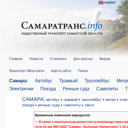
english
A
Главная
Новости
О проекте
Для прессы
Форум
Транспорт ВКонтакте
Карта сайта
Поиск
Самара:
Автобус
Трамвай
Троллейбус
Метр
Электрички
Поезда
Речные суда
Самолеты
Т
САМАРА
:
автобус
•
трамвай
•
троллейбус
•
метро
•
элек
поезда
•
речные суда
•
самолеты
•
такси
Временные изменения маршрутов:
—
В связи с капитальным ремонтом путепровода через ж/
пути на а/д 36Н-1022 "Самара - Большая Черниговка" с 12 