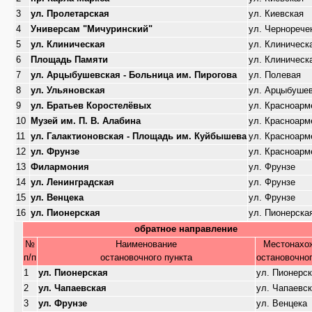
3
ул. Пролетарская
ул. Киевская
4
Универсам "Мичуринский"
ул. Чернорече
5
ул. Клиническая
ул. Клиническ
6
Площадь Памяти
ул. Клиническ
7
ул. Арцыбушевская - Больница им. Пирогова
ул. Полевая
8
ул. Ульяновская
ул. Арцыбуше
9
ул. Братьев Коростелёвых
ул. Красноарм
10
Музей им. П. В. Алабина
ул. Красноарм
11
ул. Галактионовская - Площадь им. Куйбышева
ул. Красноарм
12
ул. Фрунзе
ул. Красноарм
13
Филармония
ул. Фрунзе
14
ул. Ленинградская
ул. Фрунзе
15
ул. Венцека
ул. Фрунзе
16
ул. Пионерская
ул. Пионерска
обратное направление
№
Наименование
Местонахо
п/п
остановочного пункта
остановочног
1
ул. Пионерская
ул. Пионерс
2
ул. Чапаевская
ул. Чапаевс
3
ул. Фрунзе
ул. Венцека