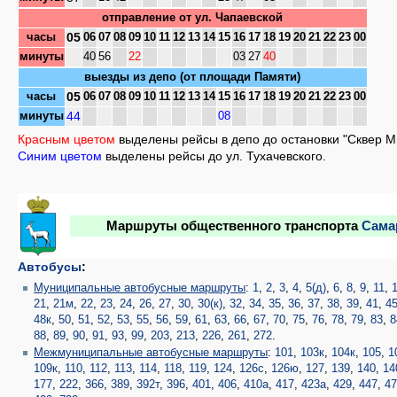
отправление от
ул. Чапаевской
05
часы
06
07
08
09
10
11
12
13
14
15
16
17
18
19
20
21
22
23
00
минуты
40
56
22
03
27
40
выезды из депо
(от площади Памяти)
05
часы
06
07
08
09
10
11
12
13
14
15
16
17
18
19
20
21
22
23
00
44
минуты
08
Красным цветом
выделены рейсы в депо до остановки "Сквер М
Синим цветом
выделены рейсы до ул. Тухачевского.
Маршруты общественного транспорта
Сама
Автобусы
:
Муниципальные автобусные маршруты
:
1
,
2
,
3
,
4
,
5(д)
,
6
,
8
,
9
,
11
,
21
,
21м
,
22
,
23
,
24
,
26
,
27
,
30
,
30(к)
,
32
,
34
,
35
,
36
,
37
,
38
,
39
,
41
,
4
48к
,
50
,
51
,
52
,
53
,
55
,
56
,
59
,
61
,
63
,
66
,
67
,
70
,
75
,
76
,
78
,
79
,
83
,
8
88
,
89
,
90
,
91
,
93
,
99
,
203
,
213
,
226
,
261
,
272
.
Межмуниципальные автобусные маршруты
:
101
,
103к
,
104к
,
105
,
1
109к
,
110
,
112
,
113
,
114
,
118
,
119
,
124
,
126с
,
126ю
,
127
,
139
,
140
,
14
177
,
222
,
366
,
389
,
392т
,
396
,
401
,
406
,
410а
,
417
,
423а
,
429
,
447
,
4