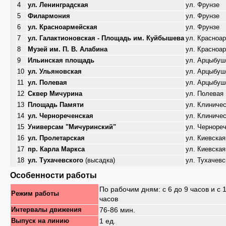
4
ул. Ленинградская
ул. Фрунзе
5
Филармония
ул. Фрунзе
6
ул. Красноармейская
ул. Фрунзе
7
ул. Галактионовская - Площадь им. Куйбышева
ул. Красноа
8
Музей им. П. В. Алабина
ул. Красноа
9
Ильинская площадь
ул. Арцыбуш
10
ул. Ульяновская
ул. Арцыбуш
11
ул. Полевая
ул. Арцыбуш
12
Сквер Мичурина
ул. Полевая
13
Площадь Памяти
ул. Клиниче
14
ул. Чернореченская
ул. Клиниче
15
Универсам "Мичуринский"
ул. Черноре
16
ул. Пролетарская
ул. Киевская
17
пр. Карла Маркса
ул. Киевская
18
ул. Тухачевского
(высадка)
ул. Тухачевс
Особенности работы
По рабочим дням: с 6 до 9 часов и с 
Режим работы
часов
76-86 мин.
Интервалы движения
1 ед.
Выпуск на линию