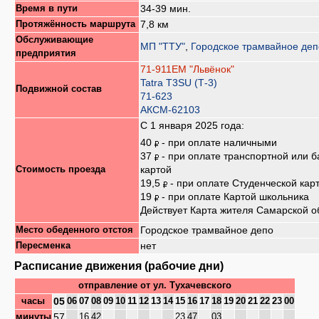
34-39 мин.
Время в пути
7,8 км
Протяжённость маршрута
Обслуживающие
МП "ТТУ"
,
Городское трамвайное деп
предприятия
71-911ЕМ "Львёнок"
Tatra T3SU (Т-3)
Подвижной состав
71-623
АКСМ-62103
С 1 января 2025 года:
40
- при оплате наличными
37
- при оплате транспортной или б
картой
Стоимость проезда
19,5
- при оплате Студенческой кар
19
- при оплате Картой школьника
Действует Карта жителя Самарской о
Городское трамвайное депо
Место обеденного отстоя
нет
Пересменка
Расписание движения (рабочие дни)
отправление от
ул. Тухачевского
05
часы
06
07
08
09
10
11
12
13
14
15
16
17
18
19
20
21
22
23
00
57
минуты
16
42
23
47
03