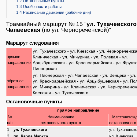
1.2
Остановочные пункты
1.3
Особенности работы
1.4
Расписание движения (рабочие дни)
Трамвайный маршрут № 15 "
ул. Тухачевского 
Чапаевская
(по ул. Чернореченской)"
Маршрут следования
ул. Тухачевского - ул. Киевская - ул. Чернореченска
Клиническая - ул. Мичурина - ул. Полевая - ул.
прямое
Арцыбушевская - ул. Красноармейская - ул. Фрунзе 
направление:
Пионерская
ул. Пионерская - ул. Чапаевская - ул. Венцека - ул.
ул. Красноармейская - ул. Арцыбушевская - ул. По
обратное
ул. Мичурина - ул. Клиническая - ул. Чернореченска
направление:
Киевская - ул. Тухачевского
Остановочные пункты
прямое направление
№
Наименование
Местонахож
п/п
остановочного пункта
остановочного
1
ул. Тухачевского
ул. Тухачевско
2
пр. Карла Маркса
ул. Киевская