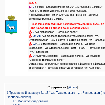
2026 г.
2
в обоих направлениях по а/д 36К-143 "Обход г. Самары"
(Южно-Обводная дорога), а/д 36К-1036 "Самара -
Новокуйбышевск", а/д Р-229 "Самара - Пугачёв - Энгельс -
Волгоград" (Обход г. Самары).
—
В связи с капитальным ремонтом трамвайных путей по 
Ново-Садовой с 1 апреля по 31 октября 2026 г.
5
"ул. Чапаевская - Постников овраг";
20
,
20к
"ул. Фадеева (Северное трамвайное депо) - ул.
Ставропольская - Дом Печати - Постников овраг - ул. Чапаевск
22
"15-й микрорайон - Барбошина поляна - ул. Ново-
Вокзальная - ул. Ставропольская - Дом Печати - Постников ов
- ул. Чапаевская;
24
"Костромской пер. - Барбошина поляна - ул. Фадеева
(Северное трамвайное депо)".
Организован бесплатный компенсационный автобусный марш
от остановки "Постников овраг" до остановки "ул. Аминева".
Содержание
[
убрать
]
1
Трамвайный маршрут № 15 "ул. Тухачевского - ул. Чапаевская (по
Чернореченской)"
1.1
Маршрут следования