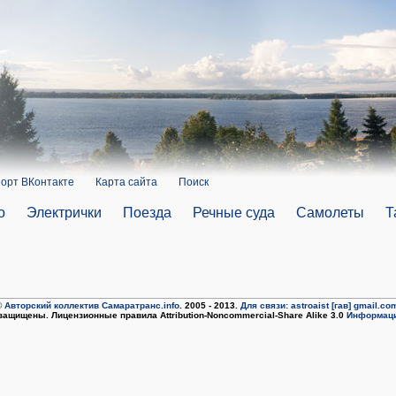
орт ВКонтакте
Карта сайта
Поиск
о
Электрички
Поезда
Речные суда
Самолеты
Т
 Авторский коллектив Самаратранс.info
. 2005 - 2013.
Для связи: astroaist [гав] gmail.co
защищены. Лицензионные правила Attribution-Noncommercial-Share Alike 3.0
Информаци