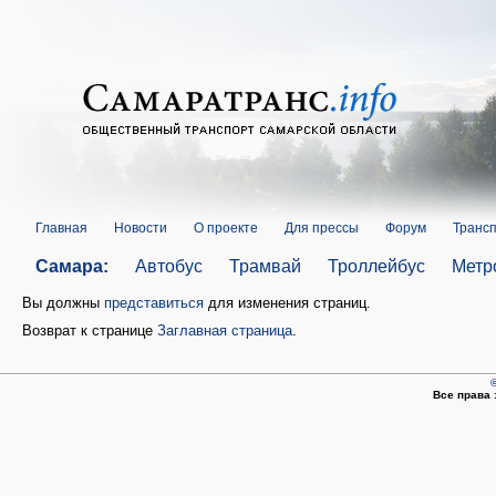
Главная
Новости
О проекте
Для прессы
Форум
Трансп
Самара:
Автобус
Трамвай
Троллейбус
Метр
Вы должны
представиться
для изменения страниц.
Возврат к странице
Заглавная страница
.
©
Все права 