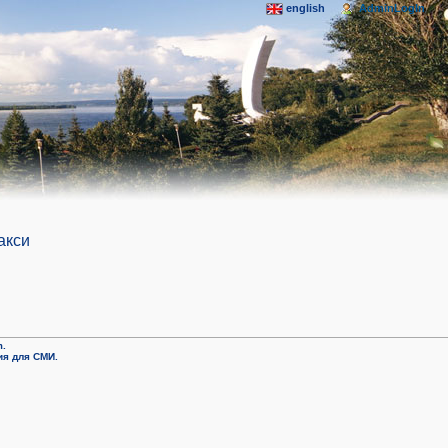
english
AdminLogIn
акси
m.
я для СМИ.