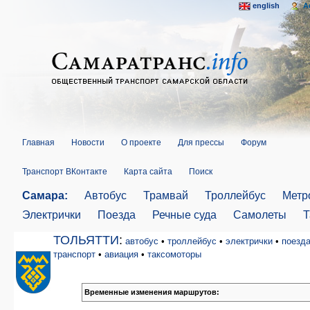
english
A
Главная
Новости
О проекте
Для прессы
Форум
Транспорт ВКонтакте
Карта сайта
Поиск
Самара:
Автобус
Трамвай
Троллейбус
Метр
Электрички
Поезда
Речные суда
Самолеты
Т
ТОЛЬЯТТИ
:
автобус
•
троллейбус
•
электрички
•
поезд
транспорт
•
авиация
•
таксомоторы
Временные изменения маршрутов: