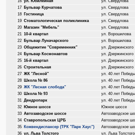
16
ул. Юбилейная
ул. Свердлова
17
Бульвар Курчатова
ул. Свердлова
18
Гостиница
ул. Свердлова
19
Стоматологическая поликлиника
ул. Свердлова
20
Магазин "Мебель"
ул. Свердлова
21
10-й квартал
ул. Ворошилова
22
Бульвар Луначарского
ул. Ворошилова
23
Общежитие "Современник"
ул. Дзержинского
24
Бульвар Космонавтов
ул. Дзержинского
25
16-й квартал
ул. Дзержинского
26
Строительная
ул. Дзержинского
27
ЖК "Лесной"
ул. 40 лет Побед
28
Школа № 86
ул. 40 лет Побед
29
ЖК "Лесная слобода"
ул. 40 лет Побед
30
Школа № 93
ул. 40 лет Побед
31
Дендропарк
ул. 40 лет Побед
32
Южное шоссе
Южное шоссе
33
Автозаводское шоссе
Автозаводское шо
34
Ставропольская ЦРБ
Автозаводское шо
35
Кожвендиспансер (ТРК "Парк Хаус")
Автозаводское шо
36
ул. Льва Толстого
ул. Льва Толстого