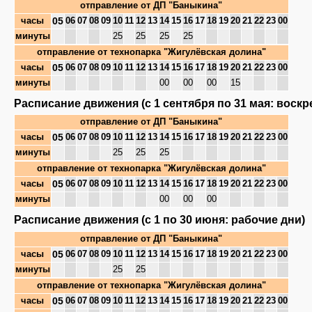
отправление от
ДП "Баныкина"
05
часы
06
07
08
09
10
11
12
13
14
15
16
17
18
19
20
21
22
23
00
минуты
25
25
25
25
отправление от
технопарка "Жигулёвская долина"
05
часы
06
07
08
09
10
11
12
13
14
15
16
17
18
19
20
21
22
23
00
минуты
00
00
00
15
Расписание движения (с 1 сентября по 31 мая: воскр
отправление от
ДП "Баныкина"
05
часы
06
07
08
09
10
11
12
13
14
15
16
17
18
19
20
21
22
23
00
минуты
25
25
25
отправление от
технопарка "Жигулёвская долина"
05
часы
06
07
08
09
10
11
12
13
14
15
16
17
18
19
20
21
22
23
00
минуты
00
00
00
Расписание движения (с 1 по 30 июня: рабочие дни)
отправление от
ДП "Баныкина"
05
часы
06
07
08
09
10
11
12
13
14
15
16
17
18
19
20
21
22
23
00
минуты
25
25
отправление от
технопарка "Жигулёвская долина"
05
часы
06
07
08
09
10
11
12
13
14
15
16
17
18
19
20
21
22
23
00