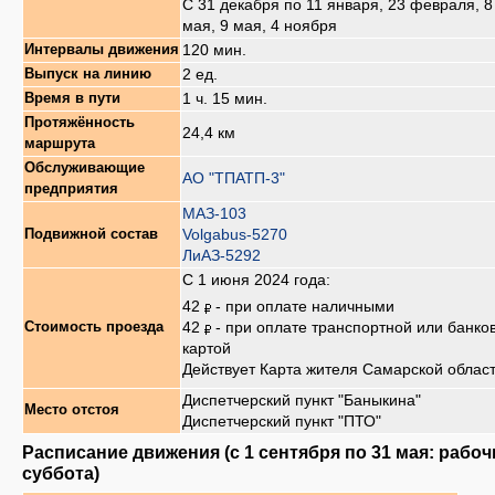
С 31 декабря по 11 января, 23 февраля, 8
мая, 9 мая, 4 ноября
120 мин.
Интервалы движения
2 ед.
Выпуск на линию
1 ч. 15 мин.
Время в пути
Протяжённость
24,4 км
маршрута
Обслуживающие
АО "ТПАТП-3"
предприятия
МАЗ-103
Volgabus-5270
Подвижной состав
ЛиАЗ-5292
С 1 июня 2024 года:
42
- при оплате наличными
42
- при оплате транспортной или банко
Стоимость проезда
картой
Действует Карта жителя Самарской облас
Диспетчерский пункт "Баныкина"
Место отстоя
Диспетчерский пункт "ПТО"
Расписание движения (с 1 сентября по 31 мая: рабоч
суббота)