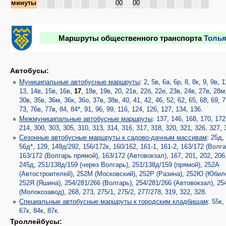
минуты
00
00
Маршруты общественного транспорта
Толья
Автобусы:
Муниципальные автобусные маршруты
:
2
,
5в
,
6а
,
6р
,
8
,
8к
,
9
,
9в
,
1
13
,
14в
,
15в
,
16в
,
17
,
18в
,
19в
,
20
,
21в
,
22б
,
22е
,
23в
,
24в
,
27в
,
28м
30в
,
35в
,
36м
,
36к
,
36о
,
37в
,
38в
,
40
,
41
,
42
,
46
,
52
,
62
,
65
,
68
,
69
,
7
73
,
76в
,
77в
,
84
,
84*
,
91
,
96
,
99
,
116
,
124
,
126
,
127
,
134
,
136
.
Межмуниципальные автобусные маршруты
:
137
,
146
,
168
,
170
,
172
214
,
300
,
303
,
305
,
310
,
313
,
314
,
316
,
317
,
318
,
320
,
321
,
326
,
327
,
Сезонные автобусные маршруты к садово-дачным массивам
:
25д
56д*
,
129
,
149д/292
,
156/172к
,
160/162
,
161-1
,
161-2
,
163/172 (Волга
163/172 (Волгарь прямой)
,
163/172 (Автовокзал)
,
167
,
201
,
202
,
206
245д
,
251/138д/159 (через Волгарь)
,
251/138д/159 (прямой)
,
252А
(Автостроителей)
,
252М (Московский)
,
252Р (Разина)
,
252Ю (Юбил
252Я (Яшина)
,
254/281/266 (Волгарь)
,
254/281/266 (Автовокзал)
,
25
(Молокозавод)
,
268
,
273
,
275/1
,
275/2
,
277/278
,
319
,
322
,
328
.
Специальные автобусные маршруты к городским кладбищам
:
55к
67к
,
84к
,
87к
.
Троллейбусы: