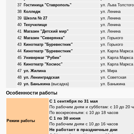
37
Гостиница "Ставрополь"
ул. Льва Толстого
38
Колледж
ул. Ленина
39
Школа № 27
ул. Ленина
40
Техучилище
ул. Ленина
41
Магазин "Детский мир"
ул. Ленина
42
Магазин "Северянка"
ул. Горького
43
Кинотеатр "Буревестник"
ул. Горького
44
Кинотеатр "Буревестник"
ул. Карла Маркса
45
Универмаг "Рубин"
ул. Карла Маркса
46
Кинотеатр "Космос"
ул. Карла Маркса
47
ул. Жилина
ул. Мира
48
ул. Ленинградская
ул. Советская
49
ул. Баныкина
(высадка)
ул. Баныкина
Особенности работы
С 1 сентября по 31 мая
По рабочим дням и субботам: с 10 до 20 ч
По воскресеньям: с 10 до 18 часов
С 1 по 30 июня
Режим работы
По рабочим дням с 10 до 16 часов
Не работает в праздничные дни