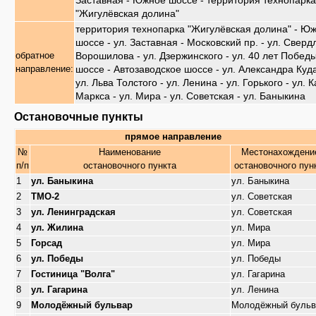
Заставная - Южное шоссе - территория технопарка
"Жигулёвская долина"
территория технопарка "Жигулёвская долина" - Ю
шоссе - ул. Заставная - Московский пр. - ул. Свердл
Ворошилова - ул. Дзержинского - ул. 40 лет Побед
обратное
шоссе - Автозаводское шоссе - ул. Александра Куд
направление:
ул. Льва Толстого - ул. Ленина - ул. Горького - ул. 
Маркса - ул. Мира - ул. Советская - ул. Баныкина
Остановочные пункты
прямое направление
№
Наименование
Местонахождени
п/п
остановочного пункта
остановочного пун
1
ул. Баныкина
ул. Баныкина
2
ТМО-2
ул. Советская
3
ул. Ленинградская
ул. Советская
4
ул. Жилина
ул. Мира
5
Горсад
ул. Мира
6
ул. Победы
ул. Победы
7
Гостиница "Волга"
ул. Гагарина
8
ул. Гагарина
ул. Ленина
9
Молодёжный бульвар
Молодёжный бульв