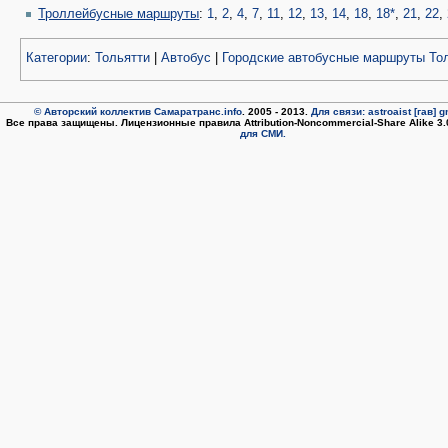
Троллейбусные маршруты
:
1
,
2
,
4
,
7
,
11
,
12
,
13
,
14
,
18
,
18*
,
21
,
22
,
Категории
:
Тольятти
|
Автобус
|
Городские автобусные маршруты То
© Авторский коллектив Самаратранс.info
. 2005 - 2013.
Для связи: astroaist [гав] 
Все права защищены. Лицензионные правила Attribution-Noncommercial-Share Alike 3
для СМИ.