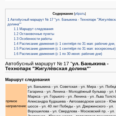
Содержание
[
убрать
]
1
Автобусный маршрут № 17 "ул. Баныкина - Технопарк "Жигулёвск
долина""
1.1
Маршрут следования
1.2
Остановочные пункты
1.3
Особенности работы
1.4
Расписание движения (с 1 сентября по 31 мая: рабочие дни,
1.5
Расписание движения (с 1 сентября по 31 мая: воскресенье)
1.6
Расписание движения (с 1 по 30 июня: рабочие дни)
Автобусный маршрут № 17 "
ул. Баныкина -
Технопарк "Жигулёвская долина"
"
Маршрут следования
ул. Баныкина - ул. Советская - ул. Мира - ул. Побед
Гагарина - ул. Ленина - Молодёжный бульвар - ул.
Маркса - ул. Горького - ул. Ленина - ул. Льва Толсто
Александра Кудашева - Автозаводское шоссе - Юж
прямое
шоссе - ул. 40 лет Победы - ул. Дзержинского - ул.
направление:
Ворошилова - ул. Свердлова - Московский пр. - ул.