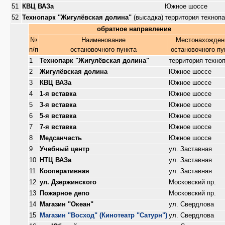
51
КВЦ ВАЗа
Южное шоссе
52
Технопарк "Жигулёвская долина"
(высадка)
территория технопа
обратное направление
№
Наименование
Местонахожден
п/п
остановочного пункта
остановочного пу
1
Технопарк "Жигулёвская долина"
территория техно
2
Жигулёвская долина
Южное шоссе
3
КВЦ ВАЗа
Южное шоссе
4
1-я вставка
Южное шоссе
5
3-я вставка
Южное шоссе
6
5-я вставка
Южное шоссе
7
7-я вставка
Южное шоссе
8
Медсанчасть
Южное шоссе
9
Учебный центр
ул. Заставная
10
НТЦ ВАЗа
ул. Заставная
11
Кооперативная
ул. Заставная
12
ул. Дзержинского
Московский пр.
13
Пожарное депо
Московский пр.
14
Магазин "Океан"
ул. Свердлова
15
Магазин "Восход" (Кинотеатр "Сатурн")
ул. Свердлова