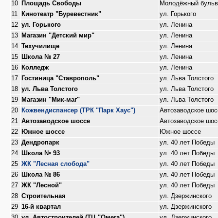
10
Площадь Свободы
Молодёжный бульв
11
Кинотеатр "Буревестник"
ул. Горького
12
ул. Горького
ул. Ленина
13
Магазин "Детский мир"
ул. Ленина
14
Техучилище
ул. Ленина
15
Школа № 27
ул. Ленина
16
Колледж
ул. Ленина
17
Гостиница "Ставрополь"
ул. Льва Толстого
18
ул. Льва Толстого
ул. Льва Толстого
19
Магазин "Мик-маг"
ул. Льва Толстого
20
Кожвендиспансер (ТРК "Парк Хаус")
Автозаводское шос
21
Автозаводское шоссе
Автозаводское шос
22
Южное шоссе
Южное шоссе
23
Дендропарк
ул. 40 лет Победы
24
Школа № 93
ул. 40 лет Победы
25
ЖК "Лесная слобода"
ул. 40 лет Победы
26
Школа № 86
ул. 40 лет Победы
27
ЖК "Лесной"
ул. 40 лет Победы
28
Строительная
ул. Дзержинского
29
16-й квартал
ул. Дзержинского
30
ул. Автостроителей (ТЦ "Омега")
ул. Дзержинского