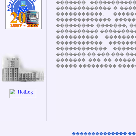
������� �����������
������������� � ����
�����������. ����
������������� �����
��������� �������, �
���������� ���������
���������� ������
����������� ������
������������ �����
������� �� ��� ��� ��
������� ��� �� ����
����� ��������� ����
�������������� ����