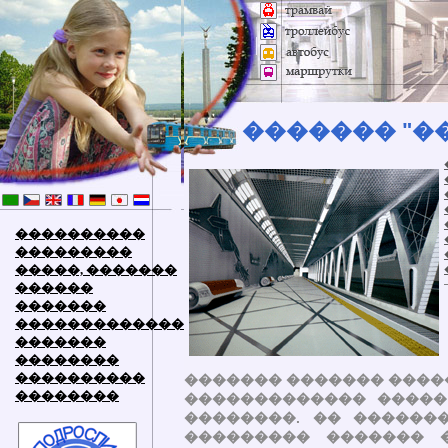
������� "�
����������
���������
�����, �������
������
�������
�������������
�������
��������
����������
������� ������� �����
��������
������������� �����
��������. �� ������
��������� ������� 