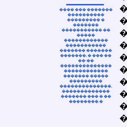
���� ��� �������
����������
��������� �
�������
����������� ��
�����
������������
�����������
������� �������
�������, � ��� ��
��-��
��������������
������������
������� �����
���������
��������������,
�������������
������� ��� � ��
��������.�