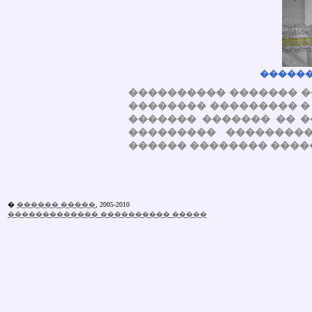
������
���������� ������� �
�������� ��������� �
������� ������� �� �
��������� ���������
������ �������� ����
�
������ �����
, 2005-2010
������������� ���������� �����