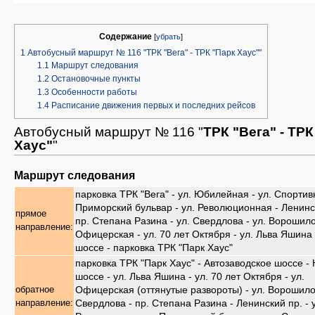
Содержание
[
убрать
]
1
Автобусный маршрут № 116 "ТРК "Вега" - ТРК "Парк Хаус""
1.1
Маршрут следования
1.2
Остановочные пункты
1.3
Особенности работы
1.4
Расписание движения первых и последних рейсов
Автобусный маршрут № 116 "
ТРК "Вега" - ТРК
Хаус"
"
Маршрут следования
парковка ТРК "Вега" - ул. Юбилейная - ул. Спортив
Приморский бульвар - ул. Революционная - Ленинск
прямое
пр. Степана Разина - ул. Свердлова - ул. Ворошило
направление:
Офицерская - ул. 70 лет Октября - ул. Льва Яшина
шоссе - парковка ТРК "Парк Хаус"
парковка ТРК "Парк Хаус" - Автозаводское шоссе 
шоссе - ул. Льва Яшина - ул. 70 лет Октября - ул.
Офицерская (оттянутые развороты) - ул. Ворошилов
обратное
Свердлова - пр. Степана Разина - Ленинский пр. - 
направление: