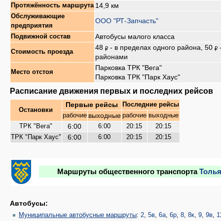
14,9 км
Протяжённость маршрута
Обслуживающие
ООО "РТ-Запчасть"
предприятия
Автобусы малого класса
Подвижной состав
48
- в пределах одного района, 50
Стоимость проезда
районами
Парковка ТРК "Вега"
Место отстоя
Парковка ТРК "Парк Хаус"
Расписание движения первых и последних рейсов
Первые рейсы
Последние рейсы
Остановки
выходные
рабочие
рабочие
выходные
6:00
ТРК "Вега"
6:00
20:15
20:15
6:00
ТРК "Парк Хаус"
6:00
20:15
20:15
Маршруты общественного транспорта
Толья
Автобусы:
Муниципальные автобусные маршруты
:
2
,
5в
,
6а
,
6р
,
8
,
8к
,
9
,
9в
,
1