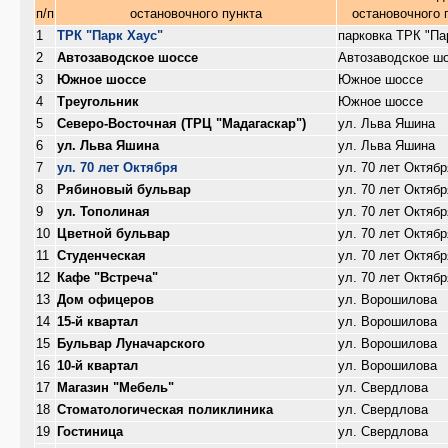
п/п
остановочного пункта
остановочного 
1
ТРК "Парк Хаус"
парковка ТРК "Па
2
Автозаводское шоссе
Автозаводское ш
3
Южное шоссе
Южное шоссе
4
Треугольник
Южное шоссе
5
Северо-Восточная (ТРЦ "Мадагаскар")
ул. Льва Яшина
6
ул. Льва Яшина
ул. Льва Яшина
7
ул. 70 лет Октября
ул. 70 лет Октябр
8
Рябиновый бульвар
ул. 70 лет Октябр
9
ул. Тополиная
ул. 70 лет Октябр
10
Цветной бульвар
ул. 70 лет Октябр
11
Студенческая
ул. 70 лет Октябр
12
Кафе "Встреча"
ул. 70 лет Октябр
13
Дом офицеров
ул. Ворошилова
14
15-й квартал
ул. Ворошилова
15
Бульвар Луначарского
ул. Ворошилова
16
10-й квартал
ул. Ворошилова
17
Магазин "Мебель"
ул. Свердлова
18
Стоматологическая поликлиника
ул. Свердлова
19
Гостиница
ул. Свердлова