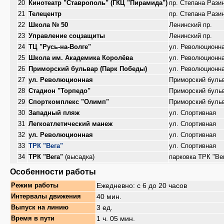
20
Кинотеатр "Ставрополь" (ГКЦ "Пирамида")
пр. Степана Рази
21
Телецентр
пр. Степана Рази
22
Школа № 50
Ленинский пр.
23
Управление соцзащиты
Ленинский пр.
24
ТЦ "Русь-на-Волге"
ул. Революционн
25
Школа им. Академика Королёва
ул. Революционн
26
Приморский бульвар (Парк Победы)
ул. Революционн
27
ул. Революционная
Приморский буль
28
Стадион "Торпедо"
Приморский буль
29
Спорткомплекс "Олимп"
Приморский буль
30
Западный пляж
ул. Спортивная
31
Легкоатлетический манеж
ул. Спортивная
32
ул. Революционная
ул. Спортивная
33
ТРК "Вега"
ул. Спортивная
34
ТРК "Вега"
(высадка)
парковка ТРК "Ве
Особенности работы
Ежедневно: с 6 до 20 часов
Режим работы
40 мин.
Интервалы движения
3 ед.
Выпуск на линию
1 ч. 05 мин.
Время в пути