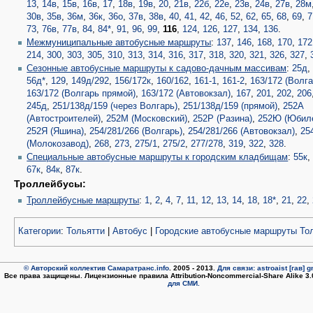
13
,
14в
,
15в
,
16в
,
17
,
18в
,
19в
,
20
,
21в
,
22б
,
22е
,
23в
,
24в
,
27в
,
28м
30в
,
35в
,
36м
,
36к
,
36о
,
37в
,
38в
,
40
,
41
,
42
,
46
,
52
,
62
,
65
,
68
,
69
,
7
73
,
76в
,
77в
,
84
,
84*
,
91
,
96
,
99
,
116
,
124
,
126
,
127
,
134
,
136
.
Межмуниципальные автобусные маршруты
:
137
,
146
,
168
,
170
,
172
214
,
300
,
303
,
305
,
310
,
313
,
314
,
316
,
317
,
318
,
320
,
321
,
326
,
327
,
Сезонные автобусные маршруты к садово-дачным массивам
:
25д
56д*
,
129
,
149д/292
,
156/172к
,
160/162
,
161-1
,
161-2
,
163/172 (Волга
163/172 (Волгарь прямой)
,
163/172 (Автовокзал)
,
167
,
201
,
202
,
206
245д
,
251/138д/159 (через Волгарь)
,
251/138д/159 (прямой)
,
252А
(Автостроителей)
,
252М (Московский)
,
252Р (Разина)
,
252Ю (Юбил
252Я (Яшина)
,
254/281/266 (Волгарь)
,
254/281/266 (Автовокзал)
,
25
(Молокозавод)
,
268
,
273
,
275/1
,
275/2
,
277/278
,
319
,
322
,
328
.
Специальные автобусные маршруты к городским кладбищам
:
55к
67к
,
84к
,
87к
.
Троллейбусы:
Троллейбусные маршруты
:
1
,
2
,
4
,
7
,
11
,
12
,
13
,
14
,
18
,
18*
,
21
,
22
,
Категории
:
Тольятти
|
Автобус
|
Городские автобусные маршруты То
© Авторский коллектив Самаратранс.info
. 2005 - 2013.
Для связи: astroaist [гав] 
Все права защищены. Лицензионные правила Attribution-Noncommercial-Share Alike 3
для СМИ.