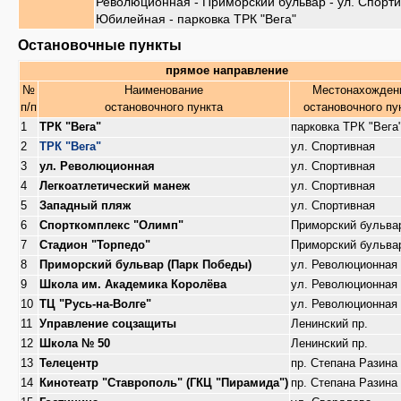
Революционная - Приморский бульвар - ул. Спортив
Юбилейная - парковка ТРК "Вега"
Остановочные пункты
прямое направление
№
Наименование
Местонахожден
п/п
остановочного пункта
остановочного пу
1
ТРК "Вега"
парковка ТРК "Вега
2
ТРК "Вега"
ул. Спортивная
3
ул. Революционная
ул. Спортивная
4
Легкоатлетический манеж
ул. Спортивная
5
Западный пляж
ул. Спортивная
6
Спорткомплекс "Олимп"
Приморский бульва
7
Стадион "Торпедо"
Приморский бульва
8
Приморский бульвар (Парк Победы)
ул. Революционная
9
Школа им. Академика Королёва
ул. Революционная
10
ТЦ "Русь-на-Волге"
ул. Революционная
11
Управление соцзащиты
Ленинский пр.
12
Школа № 50
Ленинский пр.
13
Телецентр
пр. Степана Разина
14
Кинотеатр "Ставрополь" (ГКЦ "Пирамида")
пр. Степана Разина