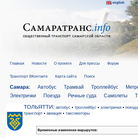
english
A
Главная
Новости
О проекте
Для прессы
Форум
Транспорт ВКонтакте
Карта сайта
Поиск
Самара:
Автобус
Трамвай
Троллейбус
Метр
Электрички
Поезда
Речные суда
Самолеты
Т
ТОЛЬЯТТИ
:
автобус
•
троллейбус
•
электрички
•
поезд
транспорт
•
авиация
•
таксомоторы
Временные изменения маршрутов: