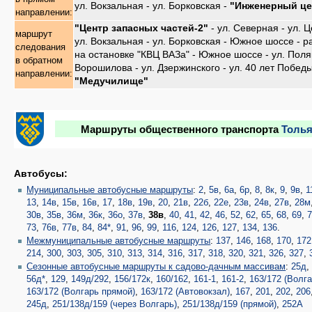
ул. Вокзальная - ул. Борковская -
"Инженерный це
направлении:
"Центр запасных частей-2"
- ул. Северная - ул. Ц
маршрут
ул. Вокзальная - ул. Борковская - Южное шоссе - р
следования
на остановке "КВЦ ВАЗа" - Южное шоссе - ул. Поляк
в обратном
Ворошилова - ул. Дзержинского - ул. 40 лет Победы
направлении:
"Медучилище"
Маршруты общественного транспорта
Толья
Автобусы:
Муниципальные автобусные маршруты
:
2
,
5в
,
6а
,
6р
,
8
,
8к
,
9
,
9в
,
1
13
,
14в
,
15в
,
16в
,
17
,
18в
,
19в
,
20
,
21в
,
22б
,
22е
,
23в
,
24в
,
27в
,
28м
30в
,
35в
,
36м
,
36к
,
36о
,
37в
,
38в
,
40
,
41
,
42
,
46
,
52
,
62
,
65
,
68
,
69
,
73
,
76в
,
77в
,
84
,
84*
,
91
,
96
,
99
,
116
,
124
,
126
,
127
,
134
,
136
.
Межмуниципальные автобусные маршруты
:
137
,
146
,
168
,
170
,
172
214
,
300
,
303
,
305
,
310
,
313
,
314
,
316
,
317
,
318
,
320
,
321
,
326
,
327
,
Сезонные автобусные маршруты к садово-дачным массивам
:
25д
56д*
,
129
,
149д/292
,
156/172к
,
160/162
,
161-1
,
161-2
,
163/172 (Волга
163/172 (Волгарь прямой)
,
163/172 (Автовокзал)
,
167
,
201
,
202
,
206
245д
,
251/138д/159 (через Волгарь)
,
251/138д/159 (прямой)
,
252А