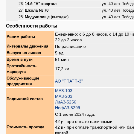
26
14-й "А" квартал
ул. 40 лет Побед
27
Школа № 70
ул. 40 лет Побед
28
Медучилище
(высадка)
ул. 40 лет Побед
Особенности работы
Ежедневно: с 6 до 8 часов, с 14 до 19 ч
Режим работы
22 до 2 часов
По расписанию
Интервалы движения
5 ед.
Выпуск на линию
51 мин.
Время в пути
Протяжённость
17,2 км
маршрута
Обслуживающие
АО "ТПАТП-3"
предприятия
МАЗ-103
МАЗ-203
Подвижной состав
ЛиАЗ-5256
НефАЗ-5299
С 1 июня 2024 года:
42
- при оплате наличными
42
- при оплате транспортной или бан
Стоимость проезда
картой