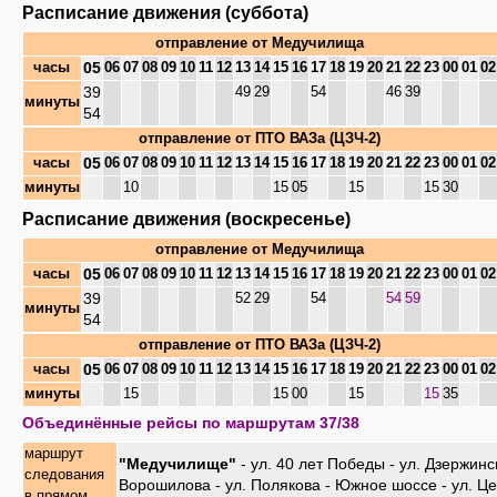
Расписание движения (суббота)
отправление от
Медучилища
05
часы
06
07
08
09
10
11
12
13
14
15
16
17
18
19
20
21
22
23
00
01
02
39
49
29
54
46
39
минуты
54
отправление от
ПТО ВАЗа (ЦЗЧ-2)
05
часы
06
07
08
09
10
11
12
13
14
15
16
17
18
19
20
21
22
23
00
01
02
минуты
10
15
05
15
15
30
Расписание движения (воскресенье)
отправление от
Медучилища
05
часы
06
07
08
09
10
11
12
13
14
15
16
17
18
19
20
21
22
23
00
01
02
39
52
29
54
54
59
минуты
54
отправление от
ПТО ВАЗа (ЦЗЧ-2)
05
часы
06
07
08
09
10
11
12
13
14
15
16
17
18
19
20
21
22
23
00
01
02
минуты
15
15
00
15
15
35
Объединённые рейсы по маршрутам 37/38
маршрут
"Медучилище"
- ул. 40 лет Победы - ул. Дзержинск
следования
Ворошилова - ул. Полякова - Южное шоссе - ул. Це
в прямом