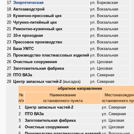
17
Энергетическая
ул. Борковская
18
Автозаводстрой
ул. Вокзальная
19
Кузнечно-прессовый цех
ул. Вокзальная
20
Чугунно-литейный цех
ул. Вокзальная
21
Ремонтно-кузнечный цех
ул. Вокзальная
22
10-я проходная
ул. Вокзальная
23
Прессовое производство
ул. Вокзальная
24
База УМТС
ул. Вокзальная
25
Производство пластмассовых изделий
ул. Вокзальная
26
Очистные сооружения
ул. Цеховая
27
Заготовительная фабрика
ул. Цеховая
28
ПТО ВАЗа
ул. Северная
29
Центр запасных частей-2
(высадка)
ул. Северная
обратное направление
№
Наименование
Местонахожден
п/п
остановочного пункта
остановочного пу
1
Центр запасных частей-2
ул. Северная
2
ПТО ВАЗа
ул. Северная
3
Заготовительная фабрика
ул. Цеховая
4
Очистные сооружения
ул. Цеховая
5
Производство пластмассовых изделий
ул. Вокзальная