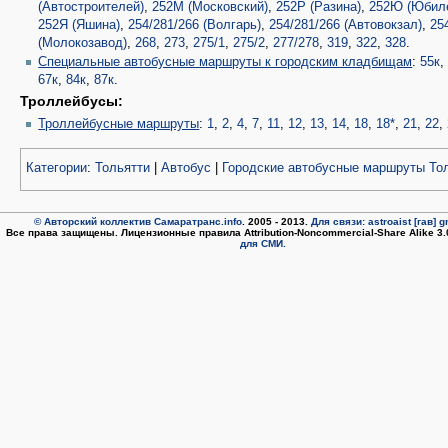
(Автостроителей)
,
252М (Московский)
,
252Р (Разина)
,
252Ю (Юбил
252Я (Яшина)
,
254/281/266 (Волгарь)
,
254/281/266 (Автовокзал)
,
25
(Молокозавод)
,
268
,
273
,
275/1
,
275/2
,
277/278
,
319
,
322
,
328
.
Специальные автобусные маршруты к городским кладбищам
:
55к
67к
,
84к
,
87к
.
Троллейбусы:
Троллейбусные маршруты
:
1
,
2
,
4
,
7
,
11
,
12
,
13
,
14
,
18
,
18*
,
21
,
22
,
Категории
:
Тольятти
|
Автобус
|
Городские автобусные маршруты То
© Авторский коллектив Самаратранс.info
. 2005 - 2013.
Для связи: astroaist [гав] 
Все права защищены. Лицензионные правила Attribution-Noncommercial-Share Alike 3
для СМИ.