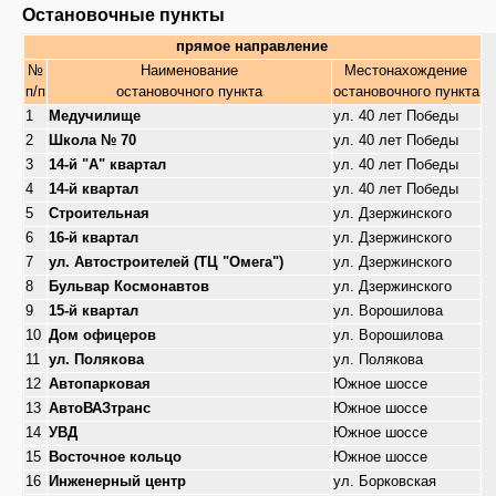
Остановочные пункты
прямое направление
№
Наименование
Местонахождение
п/п
остановочного пункта
остановочного пункта
1
Медучилище
ул. 40 лет Победы
2
Школа № 70
ул. 40 лет Победы
3
14-й "А" квартал
ул. 40 лет Победы
4
14-й квартал
ул. 40 лет Победы
5
Строительная
ул. Дзержинского
6
16-й квартал
ул. Дзержинского
7
ул. Автостроителей (ТЦ "Омега")
ул. Дзержинского
8
Бульвар Космонавтов
ул. Дзержинского
9
15-й квартал
ул. Ворошилова
10
Дом офицеров
ул. Ворошилова
11
ул. Полякова
ул. Полякова
12
Автопарковая
Южное шоссе
13
АвтоВАЗтранс
Южное шоссе
14
УВД
Южное шоссе
15
Восточное кольцо
Южное шоссе
16
Инженерный центр
ул. Борковская