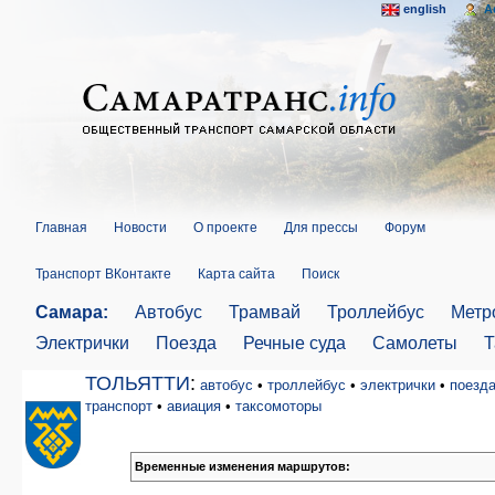
english
A
Главная
Новости
О проекте
Для прессы
Форум
Транспорт ВКонтакте
Карта сайта
Поиск
Самара:
Автобус
Трамвай
Троллейбус
Метр
Электрички
Поезда
Речные суда
Самолеты
Т
ТОЛЬЯТТИ
:
автобус
•
троллейбус
•
электрички
•
поезд
транспорт
•
авиация
•
таксомоторы
Временные изменения маршрутов: