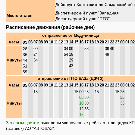
Действует Карта жителя Самарской обл
Диспетчерский пункт "Западная"
Место отстоя
Диспетчерский пункт "ПТО"
Расписание движения (рабочие дни)
отправление от
Медучилища
05
часы
06
07
08
09
10
11
12
13
14
15
16
17
18
19
20
21
22
23
00
01
02
28
09
34
09
53
39
49
36
24
54
19
49
44
минуты
34
29
51
43
59
отправление от
ПТО ВАЗа (ЦЗЧ-2)
05
часы
06
07
08
09
10
11
12
13
14
15
16
17
18
19
20
21
22
23
00
01
02
15
15
00
25
15
15
25
05
30
35
минуты
10
30
35
12
35
15
Зелёным цветом
выделены укороченные рейсы от площадок К
(вставок) АО "АВТОВАЗ".